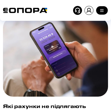
Головна
| Блог
| Які рахунки не підлягають арешту пі
Які рахунки не підлягають