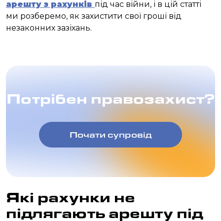
арешту з рахунків
під час війни, і в цій статті
ми розберемо, як захистити свої гроші від
незаконних зазіхань.
Потрібен правозахист?
Почати супровід
Які рахунки не
підлягають арешту під