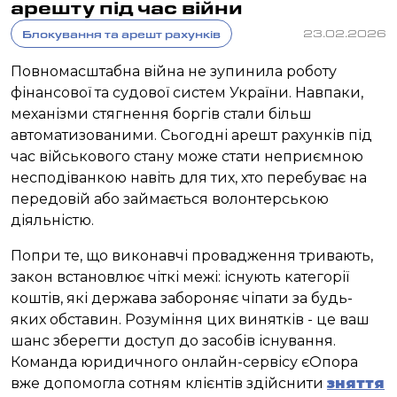
арешту під час війни
Блокування та арешт рахунків
23.02.2026
Повномасштабна війна не зупинила роботу
фінансової та судової систем України. Навпаки,
механізми стягнення боргів стали більш
автоматизованими. Сьогодні арешт рахунків під
час військового стану може стати неприємною
несподіванкою навіть для тих, хто перебуває на
передовій або займається волонтерською
діяльністю.
Попри те, що виконавчі провадження тривають,
закон встановлює чіткі межі: існують категорії
коштів, які держава забороняє чіпати за будь-
яких обставин. Розуміння цих винятків - це ваш
шанс зберегти доступ до засобів існування.
Команда юридичного онлайн-сервісу єОпора
вже допомогла сотням клієнтів здійснити
зняття