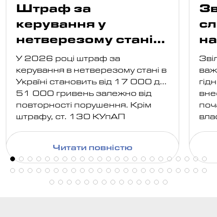
Штраф за
Зв
керування у
сл
нетверезому стані
н
2026: розміри
ві
У 2026 році штраф за
Зві
ро
керування в нетверезому стані в
важ
Україні становить від 17 000 до
гід
51 000 гривень залежно від
вне
повторності порушення. Крім
поч
штрафу, ст. 130 КУпАП
вла
передбачає обов'язкове
дер
позбавлення права керування
вам
Читати повністю
транспортними засобами, а в
роз
окремих випадках й конфіскацію
нал
автомобіля або
доп
адміністративний арешт.