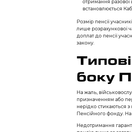
отримання разової 
встановлюється Кабі
Розмір пенсії учасник
лише розрахункової ч
доплат до пенсії уча
закону.
Типові
боку 
На жаль, військовослу
призначенням або пер
нерідко стикаються з
Пенсійного фонду. На
Недотримання гаранто