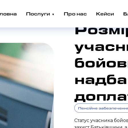
 дій: надбавки та доплати
ловна
Послуги
Про нас
Кейси
Б
Розмір
учасн
бойови
надба
допла
Пенсійне забезпечення
Статус учасника бойо
захист Батьківщини, 