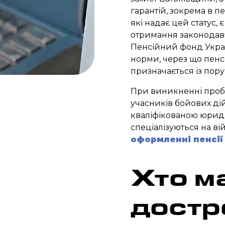
гарантій, зокрема в п
які надає цей статус,
отримання законодавч
Пенсійний фонд Украї
норми, через що пенсі
призначається із пор
При виникненні пробл
учасників бойових дій
кваліфікованою юрид
спеціалізуються на ві
оформленні пенсії
Хто м
достр