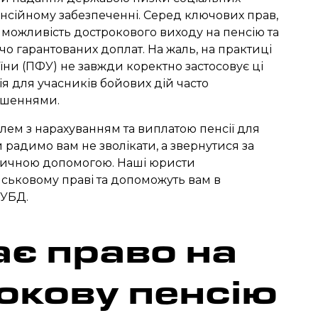
енсійному забезпеченні. Серед ключових прав,
 є можливість дострокового виходу на пенсію та
о гарантованих доплат. На жаль, на практиці
ни (ПФУ) не завжди коректно застосовує ці
я для учасників бойових дій часто
ушеннями.
ем з нарахуванням та виплатою пенсії для
 радимо вам не зволікати, а звернутися за
ичною допомогою. Наші юристи
йськовому праві та допоможуть вам в
УБД.
ає право на
окову пенсію