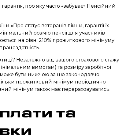
гарантія, про яку часто «забуває» Пенсійний
їни «Про статус ветеранів війни, гарантії їх
 мінімальний розмір пенсії для учасників
юється на рівні 210% прожиткового мінімуму
 працездатність.
ктиці? Незалежно від вашого страхового стажу
мінімальним вимогам) та розміру заробітної
е може бути нижчою за цю законодавчо
кільки прожитковий мінімум періодично
ваний мінімум також має перераховуватись.
плати та
вки