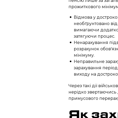
пенсію лише за загал
прожиткового мінімум
Відмова у дострок
необґрунтовано відм
вимагаючи додатков
затягуючи процес.
Ненарахування підв
розрахунок обов'яз
мінімуму.
Неправильне зарах
зарахування період
виходу на достроко
Через такі дії військ
нерідко звертаючись 
примусового перераху
Як зах