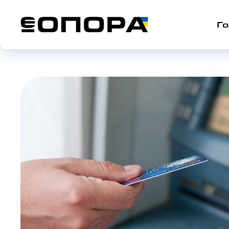
Головна
| Блог
| Розмір пенсії учасникам бойових
Го