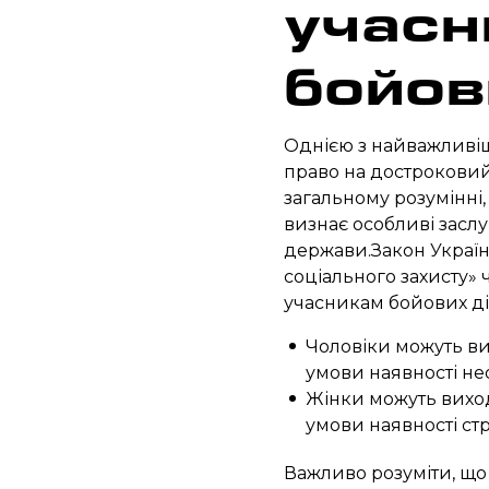
учасн
бойов
Однією з найважливіши
право на достроковий 
загальному розумінні
визнає особливі заслуг
держави.Закон України 
соціального захисту» 
учасникам бойових ді
Чоловіки можуть ви
умови наявності нео
Жінки можуть виход
умови наявності ст
Важливо розуміти, що