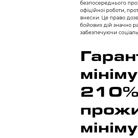
безпосереднього прох
офіційної роботи, про
внески. Це право доз
бойових дій значно ра
забезпечуючи соціаль
Гаран
мінім
210
прожи
мінім