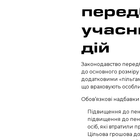
перед
учасн
дій
Законодавство передб
до основного розміру 
додатковими «пільгам
що враховують особли
Обов’язкові надбавки 
Підвищення до пенс
підвищення до пенс
осіб, які втратили п
Цільова грошова д