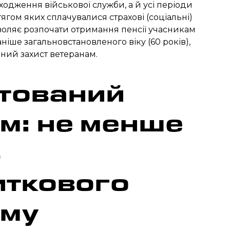
одження військової служби, а й усі періоди
тягом яких сплачувалися страхові (соціальні)
воляє розпочати отримання пенсії учасникам
ніше загальновстановленого віку (60 років),
ний захист ветеранам.
тований
ум: не менше
%
ткового
уму