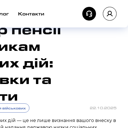
лог
Контакти
 пенсії
икам
х дій:
вки та
ти
 військових
22.10.2025
вих дій — це не лише визнання вашого внеску в
а й надання державою низки соціальних