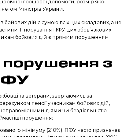
щорічної грошової допомоги, розмір якої
нетом Міністрів України.
ів бойових дій є сумою всіх цих складових, а не
астини. Ігнорування ПФУ цих обов’язкових
сникам бойових дій є прямим порушенням
 порушення з
ПФУ
жбовці та ветерани, звертаючись за
ерахунком пенсії учасникам бойових дій,
 неправомірними діями чи бездіяльністю
йчастіші порушення:
ваного мінімуму (210%). ПФУ часто призначає