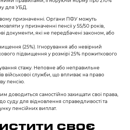
ьними правилами, ігноруючи норму про 210%
у для УБД.
овому призначенні. Органи ПФУ можуть
овляти у призначенні пенсії у 55/50 років,
і документи, які не передбачені законом, або
ищення (25%). Ігнорування або невірний
кового підвищення у розмірі 25% прожиткового
ування стажу. Неповне або неправильне
ів військової служби, що впливає на право
ву пенсію.
овим доводиться самостійно захищати свої права,
до суду для відновлення справедливості та
нку пенсійних виплат.
истити своє