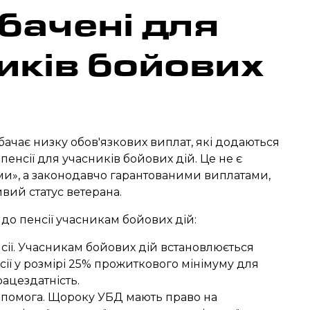
бачені для
иків бойових
ачає низку обов'язкових виплат, які додаються
пенсії для учасників бойових дій. Це не є
и», а законодавчо гарантованими виплатами,
вий статус ветерана.
до пенсії учасникам бойових дій:
ії. Учасникам бойових дій встановлюється
ії у розмірі 25% прожиткового мінімуму для
рацездатність.
опомога. Щороку УБД мають право на