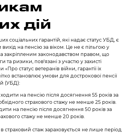
икам
их дій
х соціальних гарантій, які надає статус УБД, є
вихід на пенсію за віком. Це не є пільгою у
, а закріпленим законодавством правом, що
и та ризики, пов'язані з участю у захисті
«Про статус ветеранів війни, гарантії їх
чітко встановлює умови для дострокової пенсії
й (УБД):
ходити на пенсію після досягнення 55 років за
бхідного страхового стажу не менше 25 років.
ити на пенсію після досягнення 50 років за
рахового стажу не менше 20 років.
 в страховий стаж зараховується не лише період