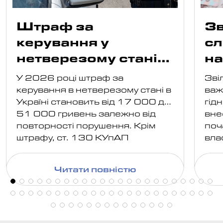
Штраф за
Зв
керування у
сл
нетверезому стані
н
2026: розміри
ві
У 2026 році штраф за
Зві
ро
керування в нетверезому стані в
важ
Україні становить від 17 000 до
гід
51 000 гривень залежно від
вне
повторності порушення. Крім
поч
штрафу, ст. 130 КУпАП
вла
передбачає обов'язкове
дер
позбавлення права керування
вам
Читати повністю
транспортними засобами, а в
роз
окремих випадках й конфіскацію
нал
автомобіля або
доп
адміністративний арешт.