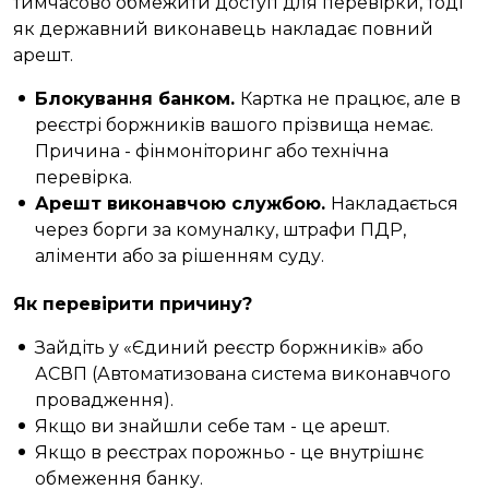
тимчасово обмежити доступ для перевірки, тоді
як державний виконавець накладає повний
арешт.
Блокування банком.
Картка не працює, але в
реєстрі боржників вашого прізвища немає.
Причина - фінмоніторинг або технічна
перевірка.
Арешт виконавчою службою.
Накладається
через борги за комуналку, штрафи ПДР,
аліменти або за рішенням суду.
Як перевірити причину?
Зайдіть у «Єдиний реєстр боржників» або
АСВП (Автоматизована система виконавчого
провадження).
Якщо ви знайшли себе там - це арешт.
Якщо в реєстрах порожньо - це внутрішнє
обмеження банку.