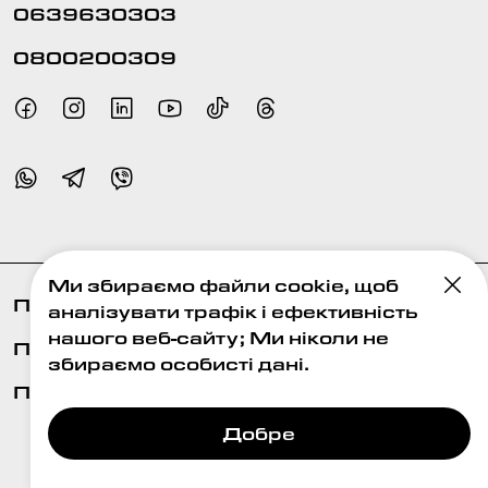
0639630303
0800200309
Ми збираємо файли cookie, щоб
Про нас
аналізувати трафік і ефективність
нашого веб-сайту; Ми ніколи не
Публiчна оферта
збираємо особисті дані.
Політика конфіденційності
Добре
© 2026 єОпора. Всі права захищені
Created by