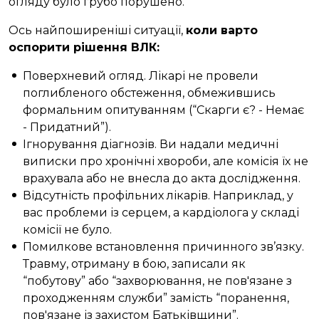
огляду було грубо порушено.
Ось найпоширеніші ситуації,
коли варто
оспорити рішення ВЛК:
Поверхневий огляд. Лікарі не провели
поглибленого обстеження, обмежившись
формальним опитуванням (“Скарги є? - Немає
- Придатний”).
Ігнорування діагнозів. Ви надали медичні
виписки про хронічні хвороби, але комісія їх не
врахувала або не внесла до акта дослідження.
Відсутність профільних лікарів. Наприклад, у
вас проблеми із серцем, а кардіолога у складі
комісії не було.
Помилкове встановлення причинного зв’язку.
Травму, отриману в бою, записали як
“побутову” або “захворювання, не пов'язане з
проходженням служби” замість “поранення,
пов'язане із захистом Батьківщини”.