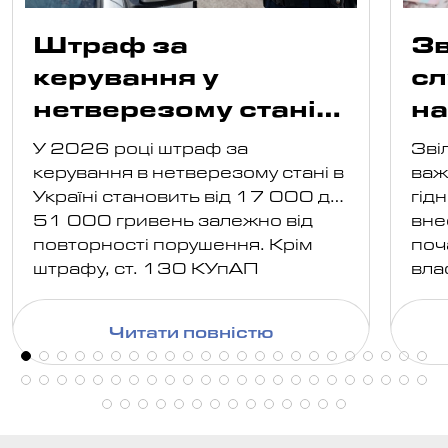
Штраф за
Зв
керування у
сл
нетверезому стані
н
2026: розміри
ві
У 2026 році штраф за
Зві
ро
керування в нетверезому стані в
важ
Україні становить від 17 000 до
гід
51 000 гривень залежно від
вне
повторності порушення. Крім
поч
штрафу, ст. 130 КУпАП
вла
передбачає обов'язкове
дер
позбавлення права керування
вам
Читати повністю
транспортними засобами, а в
роз
окремих випадках й конфіскацію
нал
автомобіля або
доп
адміністративний арешт.