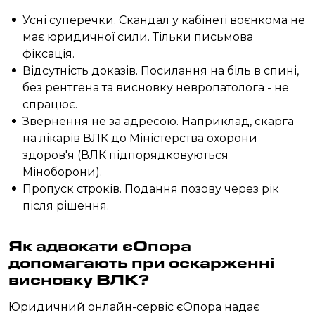
Усні суперечки. Скандал у кабінеті воєнкома не
має юридичної сили. Тільки письмова
фіксація.
Відсутність доказів. Посилання на біль в спині,
без рентгена та висновку невропатолога - не
спрацює.
Звернення не за адресою. Наприклад, скарга
на лікарів ВЛК до Міністерства охорони
здоров'я (ВЛК підпорядковуються
Міноборони).
Пропуск строків. Подання позову через рік
після рішення.
Як адвокати єОпора
допомагають при оскарженні
висновку ВЛК?
Юридичний онлайн-сервіс єОпора надає