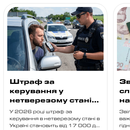
Штраф за
Зв
керування у
сл
нетверезому стані
н
2026: розміри
ві
У 2026 році штраф за
Зві
ро
керування в нетверезому стані в
важ
Україні становить від 17 000 до
гід