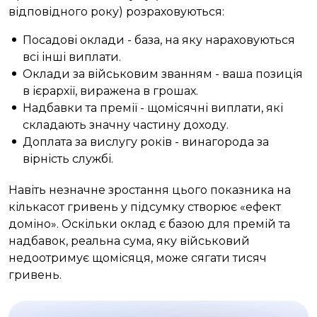
відповідного року) розраховуються:
Посадові оклади - база, на яку нараховуються
всі інші виплати.
Оклади за військовим званням - ваша позиція
в ієрархії, виражена в грошах.
Надбавки та премії - щомісячні виплати, які
складають значну частину доходу.
Доплата за вислугу років - винагорода за
вірність службі.
Навіть незначне зростання цього показника на
кількасот гривень у підсумку створює «ефект
доміно». Оскільки оклад є базою для премій та
надбавок, реальна сума, яку військовий
недоотримує щомісяця, може сягати тисяч
гривень.