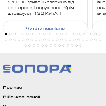
51 000 гривень залежно від
вне
повторності порушення. Крім
поч
штрафу, ст. 130 КУпАП
вла
передбачає обов'язкове
дер
позбавлення права керування
вам
Читати повністю
транспортними засобами, а в
роз
окремих випадках й конфіскацію
нал
автомобіля або
доп
адміністративний арешт.
Про нас
Військові пенсії