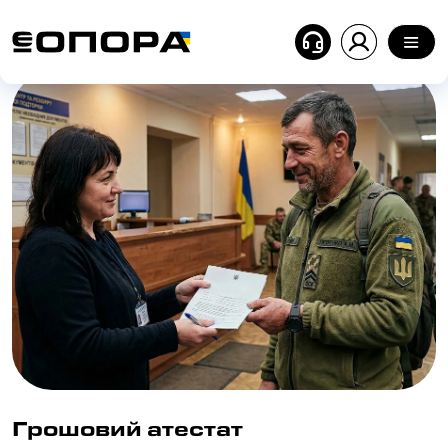
Головна
| Блог
| Грошовий атестат військовослужбо
Грошовий атестат