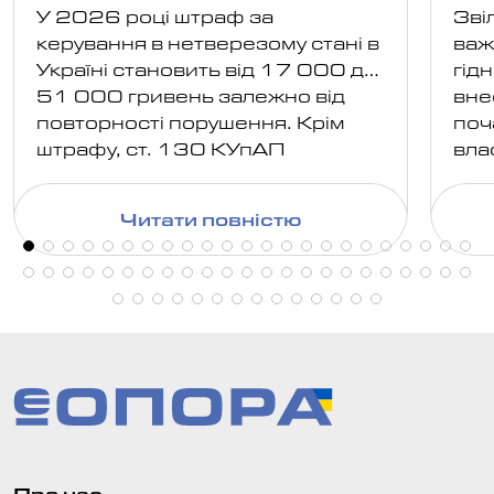
2026: розміри
ві
У 2026 році штраф за
Зві
ро
керування в нетверезому стані в
важ
Україні становить від 17 000 до
гід
51 000 гривень залежно від
вне
повторності порушення. Крім
поч
штрафу, ст. 130 КУпАП
вла
передбачає обов'язкове
дер
позбавлення права керування
вам
Читати повністю
транспортними засобами, а в
роз
окремих випадках й конфіскацію
нал
автомобіля або
доп
адміністративний арешт.
Про нас