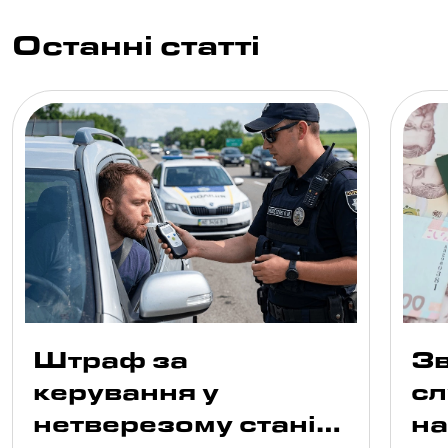
Останні статті
Штраф за
Зв
керування у
сл
нетверезому стані
н