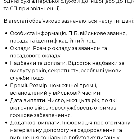
однієї бухгалтерської служби до іншої (або до ТЦК
та СП при звільненні).
В атестаті обов’язково зазначаються наступні дані:
Особиста інформація. ПІБ, військове звання,
посада та ідентифікаційний код.
Оклади. Розмір окладу за званням та
посадового окладу.
Надбавки та доплати. Відсоток надбавки за
вислугу років, секретність, особливі умови
служби тощо.
Премії. Розмір щомісячної премії,
встановлений у військовій частині.
Дата виплати. Число, місяць та рік, по які
включно військовослужбовець отримав
грошове забезпечення.
Додаткові виплати. Інформація про отриману
матеріальну допомогу на оздоровлення та
вирішення соціально-побутових питань у