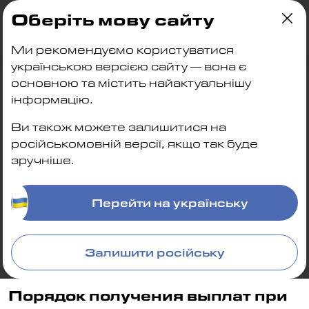
Оберіть мову сайту
Главная
| Блог
| Порядок получения выплат при ув
Ми рекомендуємо користуватися
українською версією сайту — вона є
основною та містить найактуальнішу
інформацію.
Ви також можете залишитися на
російськомовній версії, якщо так буде
зручніше.
Перейти на українську
Залишити російську
Порядок получения выплат при