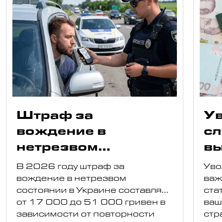
Штраф за
Ув
вождение в
сл
нетрезвом
в
состоянии в 2026
по
В 2026 году штраф за
Уво
году: размеры
в
вождение в нетрезвом
важ
состоянии в Украине составляет
ста
от 17 000 до 51 000 гривен в
ваш
зависимости от повторности
стр