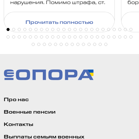
нарушения. Помимо штрафа, ст.
бор
130 КоАП предусматривает
По 
обязательное лишение права
про
Прочитать полностью
управления транспортными
сво
средствами, а в отдельных
вып
случаях — конфискацию
ком
автомобиля или
административный арест.
Про нас
Военные пенсии
Контакты
Выплаты семьям военных