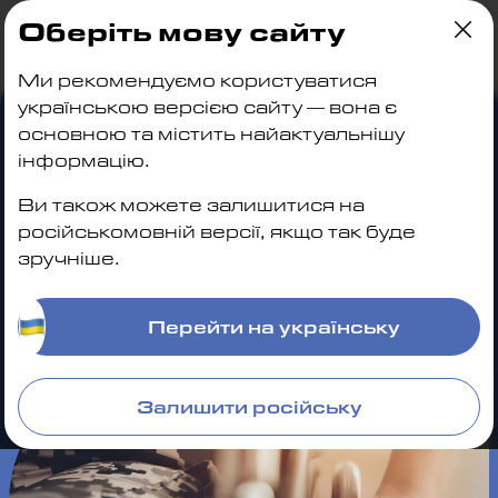
Оберіть мову сайту
Главная
| Военная пенсия по инвалидности
Ми рекомендуємо користуватися
українською версією сайту — вона є
Военная пенсия по
основною та містить найактуальнішу
инвалидности
інформацію.
Зарегистрируйтесь, заполните форму, получите
Ви також можете залишитися на
результат заявки в кабинет
російськомовній версії, якщо так буде
зручніше.
Оформить заявку
Перейти на українську
Залишити російську