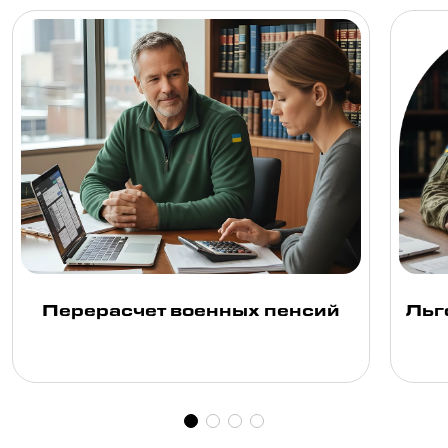
Перерасчет военных пенсий
Льг