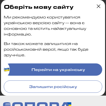
Оберіть мову сайту
Главная
| Блог
| Кейсы по практике
Ми рекомендуємо користуватися
Кейсы по практике
українською версією сайту — вона є
основною та містить найактуальнішу
Блокировка и
Кейсы по практике
інформацію.
арест счетов
Ви також можете залишитися на
російськомовній версії, якщо так буде
зручніше.
Перейти на українську
Залишити російську